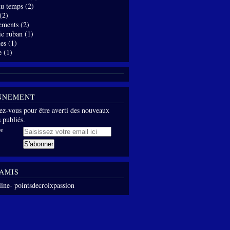
 du temps
(2)
(2)
ements
(2)
ie ruban
(1)
es
(1)
e
(1)
NNEMENT
z-vous pour être averti des nouveaux
s publiés.
AMIS
line- pointsdecroixpassion