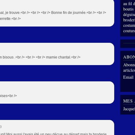
au fil
boutis
al, je trouve.<br /> <br /> <br /> Bonne fin de journée.<br /> <br />
déguis
errette.<br />
broder
costum
coutur
ABO
pm bisous .<br /> <br /> <br /> mamie chantal.<br />
Abonne
article
Email
 bises<br />
MES 
Jacque
59
up!! Moi aussi j'avais été un peu déçue au départ mais ta broderie