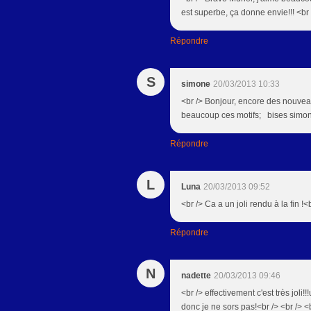
est superbe, ça donne envie!!! <br 
Répondre
S
simone
20/03/2013 10:33
<br /> Bonjour, encore des nouveaux
beaucoup ces motifs; bises simon
Répondre
L
Luna
20/03/2013 09:52
<br /> Ca a un joli rendu à la fin !<
Répondre
N
nadette
20/03/2013 09:46
<br /> effectivement c'est très joli!
donc je ne sors pas!<br /> <br /> <