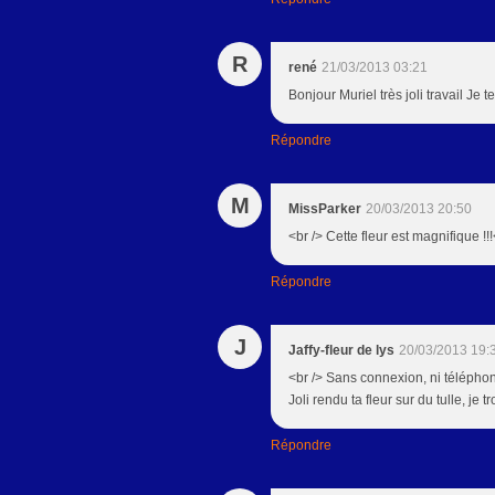
R
rené
21/03/2013 03:21
Bonjour Muriel très joli travail J
Répondre
M
MissParker
20/03/2013 20:50
<br /> Cette fleur est magnifique !
Répondre
J
Jaffy-fleur de lys
20/03/2013 19:
<br /> Sans connexion, ni téléphon
Joli rendu ta fleur sur du tulle, je
Répondre