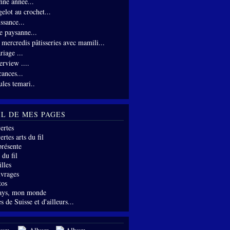
nne année...
gelot au crochet...
ssance...
te paysanne...
s mercredis pâtisseries avec mamili...
riage ...
erview ....
cances...
ules temari..
IL DE MES PAGES
ertes
rtes arts du fil
présente
 du fil
lles
vrages
tos
ays, mon monde
s de Suisse et d'ailleurs...