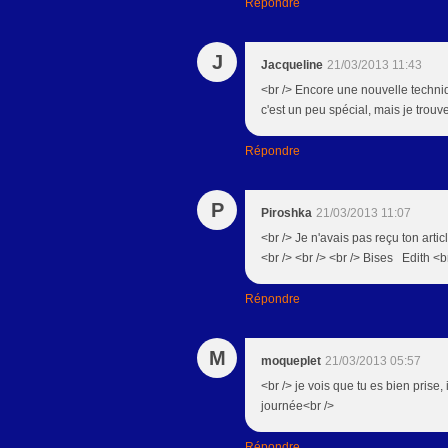
Répondre
J
Jacqueline
21/03/2013 11:43
<br /> Encore une nouvelle technique
c'est un peu spécial, mais je trouv
Répondre
P
Piroshka
21/03/2013 11:07
<br /> Je n'avais pas reçu ton artic
<br /> <br /> <br /> Bises Edith <b
Répondre
M
moqueplet
21/03/2013 05:57
<br /> je vois que tu es bien prise
journée<br />
Répondre