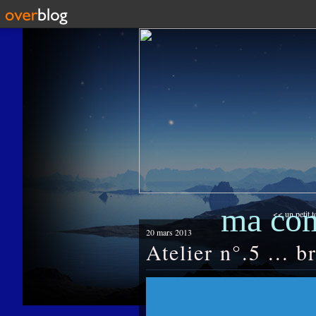
ma co
<< un petit t
20 mars 2013
Atelier n°.5 ... b