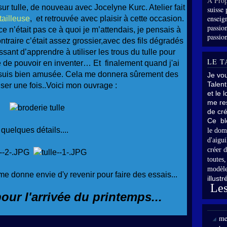
À Prop
ur tulle, de nouveau avec Jocelyne Kurc. Atelier fait
suisse 
enseig
 tailleuse
, et retrouvée avec plaisir à cette occasion.
passion
e n’était pas ce à quoi je m’attendais, je pensais à
passion
ntraire c’était assez grossier,avec des fils dégradés
ssant d’apprendre à utiliser les trous du tulle pour
LE T
e de pouvoir en inventer…
Et finalement quand j'ai
e suis bien amusée.
Cela me donnera sûrement des
Je vo
Talent
iser une fois..Voici mon ouvrage :
et le 
me res
de cré
Ce bl
quelques détails....
le dom
d'aigui
créer d
toutes
modèle
i me donne envie d'y revenir pour faire des essais...
illust
Les
ur l'arrivée du printemps...
me