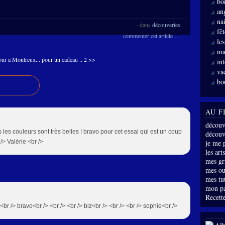
bo
an
nai
-
dans
découvertes
fê
commenter cet article
…
le
ma
our a Montreux...
pour un cadeau .. 2 >>
int
va
bo
AU F
découv
s les couleurs sont très belles ! bravo pour cet essai qui est un coup
découve
 /> Valérie <br />
je me 
les arts
mes gri
mes ou
mes tu
mon p
Recette
 <br /> bravo<br /> <br /> <br /> biz<br /> <br /> <br /> sophie<br />