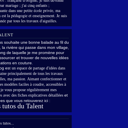
os :
française d'origine, je suis devenue
par mariage ; j'ai cinq enfants ;
nante dans une petite école privée, ma
 est la pédagogie et enseignement. Je suis
née par tous les travaux d'aiguilles.
ALENT
us souhaite une bonne balade au fil du
, la rivière qui passe dans mon village,
long de laquelle je me promène pour
sourcer et trouver de nouvelles idées
ations en couture.
og es
t un espace de partage d'idées dans
aine principalement de tous les travaux
lles,
ma passion. Aimant confectionner et
es modèles faciles à coudre, accessibles à
,
je vous propose régulièrement mes
et
s avec des fiches explicatives détaillées
rées que vous retouverez ici :
 tutos du Talent
s tutos...