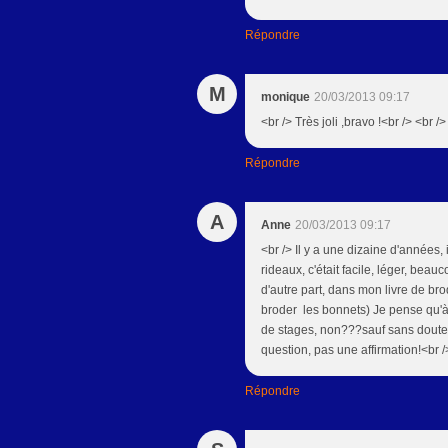
Répondre
M
monique
20/03/2013 09:17
<br /> Très joli ,bravo !<br /> <br 
Répondre
A
Anne
20/03/2013 09:17
<br /> Il y a une dizaine d'années, 
rideaux, c'était facile, léger, beau
d'autre part, dans mon livre de brod
broder les bonnets) Je pense qu'à 
de stages, non???sauf sans doute p
question, pas une affirmation!<br /
Répondre