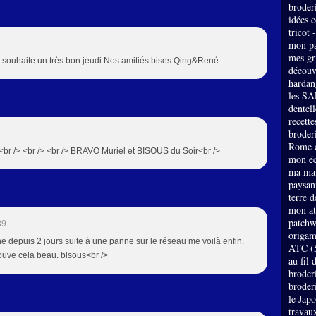
broder
idées 
tricot 
mon pa
mes gri
e te souhaite un très bon jeudi Nos amitiés bises Qing&René
découv
hardan
les SA
dentell
recette
broderi
Rome e
!!<br /> <br /> <br /> BRAVO Muriel et BISOUS du Soir<br />
mon éc
ma mai
paysan
terre 
mon at
patch
39
origam
e depuis 2 jours suite à une panne sur le réseau me voilà enfin.
ATC
(
 trouve cela beau. bisous<br />
au fil 
broder
broder
le Jap
travau