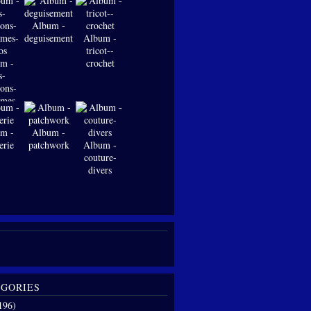
Album -
deguisements
Album -
tricot--
m -
crochet
s-
ions-
-mes-
os
m -
Album -
erie
patchwork
Album -
couture-
divers
GORIES
196)