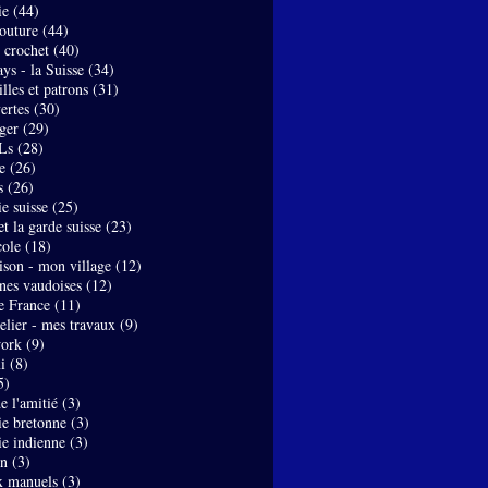
ie
(44)
couture
(44)
- crochet
(40)
ys - la Suisse
(34)
lles et patrons
(31)
ertes
(30)
ger
(29)
Ls
(28)
e
(26)
s
(26)
e suisse
(25)
t la garde suisse
(23)
ole
(18)
son - mon village
(12)
nes vaudoises
(12)
de France
(11)
elier - mes travaux
(9)
work
(9)
i
(8)
5)
de l'amitié
(3)
ie bretonne
(3)
ie indienne
(3)
on
(3)
x manuels
(3)