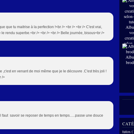
Albu
 que tu maitrise à la perfection !<br /> <br /> <br /> C'est vrai,
vo
e le rendu superbe.<br /> <br /> <br /> Belle journée, bisous<br />
creat
selon
tut
Albu
brod
le ,c'est en venant de moi même que je le découvre .C'est très joli !
r />
, il faut savoir se reposer de temps en temps......passe une douce
CATÉ
tutos
(