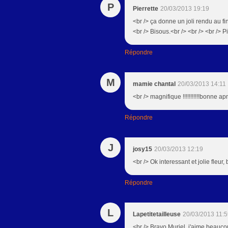
P
Pierrette
20/03/2013 19:19
<br /> ça donne un joli rendu au fin
<br /> Bisous.<br /> <br /> <br /> Pi
Répondre
M
mamie chantal
20/03/2013 14:11
<br /> magnifique !!!!!!!!!!!bonne a
Répondre
J
josy15
20/03/2013 12:19
<br /> Ok interessant et jolie fleur,
Répondre
L
Lapetitetailleuse
20/03/2013 11:
<br /> Bravo Muriel, j'aime beauco