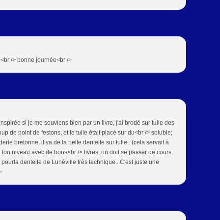
/> <br /> bonne journée<br />
inspirée si je me souviens bien par un livre, j'ai brodé sur tulle des
coup de point de festons, et le tulle était placé sur du<br /> soluble;
erie bretonne, il ya de la belle dentelle sur tulle.. (cela servait à
ton niveau avec de bons<br /> livres, on doit se passer de cours,
ourla dentelle de Lunéville très technique...C'est juste une
>