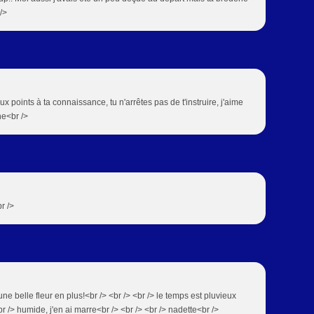
/>
 points à ta connaissance, tu n'arrêtes pas de t'instruire, j'aime
e<br />
br />
!!une belle fleur en plus!<br /> <br /> <br /> le temps est pluvieux
br /> humide, j'en ai marre<br /> <br /> <br /> nadette<br />