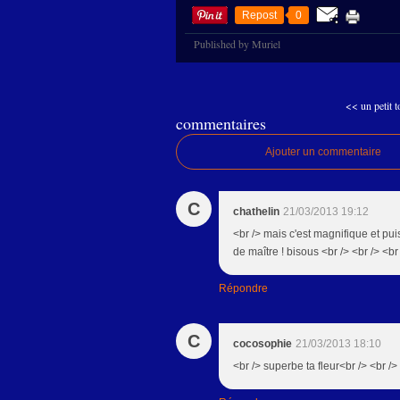
Repost
0
Published by Muriel
<< un petit t
commentaires
Ajouter un commentaire
C
chathelin
21/03/2013 19:12
<br /> mais c'est magnifique et pui
de maître ! bisous <br /> <br /> <br
Répondre
C
cocosophie
21/03/2013 18:10
<br /> superbe ta fleur<br /> <br />