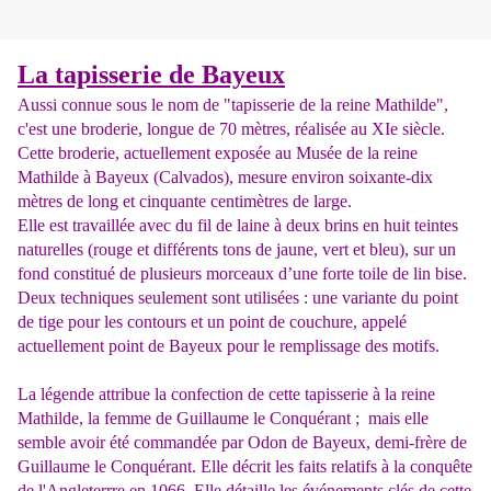
La tapisserie de Bayeux
Aussi connue sous le nom de "tapisserie de la reine Mathilde",
c'est une broderie, longue de 70 mètres, réalisée au XIe siècle.
Cette broderie, actuellement exposée au Musée de la reine
Mathilde à Bayeux (Calvados), mesure environ soixante-dix
mètres de long et cinquante centimètres de large.
Elle est travaillée avec du fil de laine à deux brins en huit teintes
naturelles (rouge et différents tons de jaune, vert et bleu), sur un
fond constitué de plusieurs morceaux d’une forte toile de lin bise.
Deux techniques seulement sont utilisées : une variante du point
de tige pour les contours et un point de couchure, appelé
actuellement point de Bayeux pour le remplissage des motifs.
La légende attribue la confection de cette tapisserie à la reine
Mathilde, la femme de Guillaume le Conquérant ; mais
elle
semble avoir été commandée par
Odon de Bayeux
, demi-frère de
Guillaume le Conquérant
. Elle décrit les faits relatifs à la
conquête
de l'Angleterrre
en
106
6
. Elle détaille les événements clés de cette