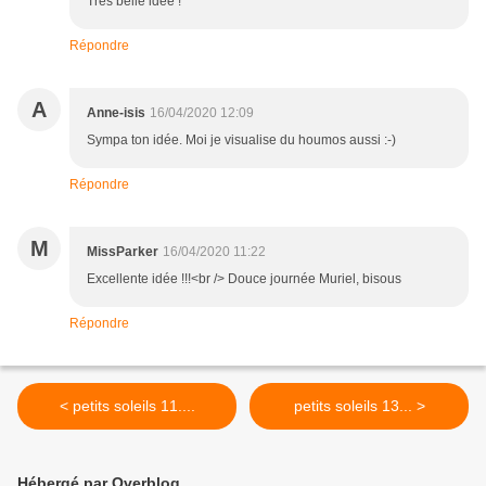
Très belle idée !
Répondre
A
Anne-isis
16/04/2020 12:09
Sympa ton idée. Moi je visualise du houmos aussi :-)
Répondre
M
MissParker
16/04/2020 11:22
Excellente idée !!!<br /> Douce journée Muriel, bisous
Répondre
< petits soleils 11....
petits soleils 13... >
Hébergé par Overblog